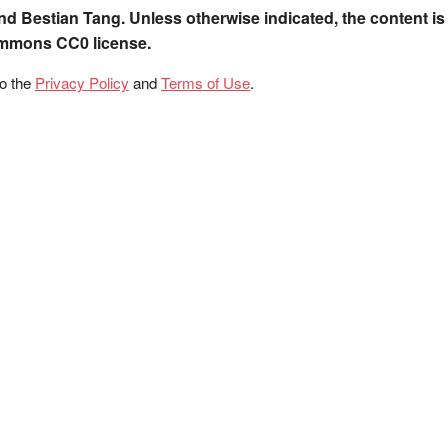
nd Bestian Tang. Unless otherwise indicated, the content is
ommons CC0 license.
to the
Privacy Policy
and
Terms of Use
.