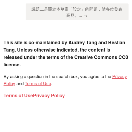
議題二是關於本草案「設定」的問題，請各位發表
高見。... →
This site is co-maintained by Audrey Tang and Bestian
Tang. Unless otherwise indicated, the content is
released under the terms of the Creative Commons CC0
license.
By asking a question in the search box, you agree to the
Privacy
Policy
and
Terms of Use
.
Terms of Use
Privacy Policy