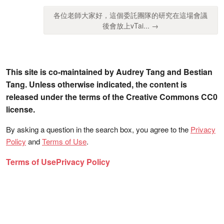
各位老師大家好，這個委託團隊的研究在這場會議
後會放上vTai... →
This site is co-maintained by Audrey Tang and Bestian
Tang. Unless otherwise indicated, the content is
released under the terms of the Creative Commons CC0
license.
By asking a question in the search box, you agree to the
Privacy
Policy
and
Terms of Use
.
Terms of Use
Privacy Policy