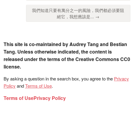
我們知道只要有萬分之一的風險，我們都必須要阻
絕它，我想應該是... →
This site is co-maintained by Audrey Tang and Bestian
Tang. Unless otherwise indicated, the content is
released under the terms of the Creative Commons CC0
license.
By asking a question in the search box, you agree to the
Privacy
Policy
and
Terms of Use
.
Terms of Use
Privacy Policy