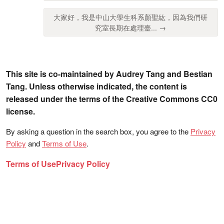
大家好，我是中山大學生科系顏聖紘，因為我們研
究室長期在處理臺... →
This site is co-maintained by Audrey Tang and Bestian
Tang. Unless otherwise indicated, the content is
released under the terms of the Creative Commons CC0
license.
By asking a question in the search box, you agree to the
Privacy
Policy
and
Terms of Use
.
Terms of Use
Privacy Policy