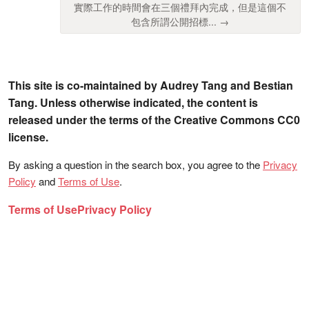
實際工作的時間會在三個禮拜內完成，但是這個不
包含所謂公開招標... →
This site is co-maintained by Audrey Tang and Bestian
Tang. Unless otherwise indicated, the content is
released under the terms of the Creative Commons CC0
license.
By asking a question in the search box, you agree to the
Privacy
Policy
and
Terms of Use
.
Terms of Use
Privacy Policy