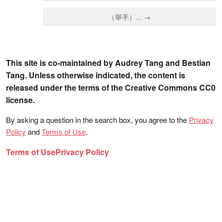
（舉手）... →
This site is co-maintained by Audrey Tang and Bestian
Tang. Unless otherwise indicated, the content is
released under the terms of the Creative Commons CC0
license.
By asking a question in the search box, you agree to the
Privacy
Policy
and
Terms of Use
.
Terms of Use
Privacy Policy