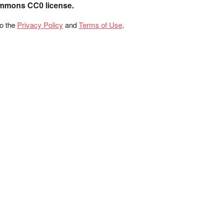
ommons CC0 license.
to the
Privacy Policy
and
Terms of Use
.