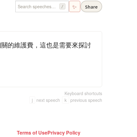
✨
Share
/
相關的維護費，這也是需要來探討
Keyboard shortcuts
j
next speech
k
previous speech
Terms of Use
Privacy Policy