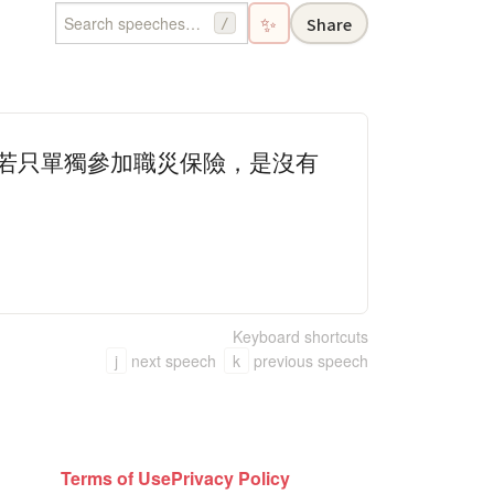
✨
Share
/
，若只單獨參加職災保險，是沒有
Keyboard shortcuts
j
next speech
k
previous speech
Terms of Use
Privacy Policy