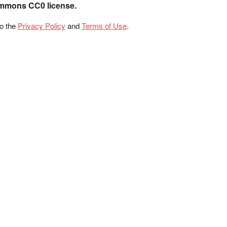
ommons CC0 license.
to the
Privacy Policy
and
Terms of Use
.