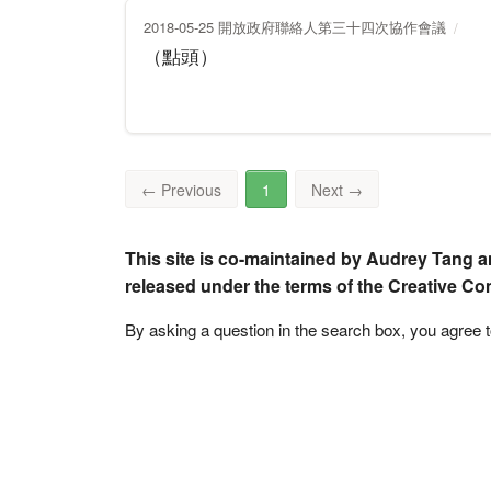
2018-05-25 開放政府聯絡人第三十四次協作會議
（點頭）
←
Previous
1
Next
→
This site is co-maintained by Audrey Tang a
released under the terms of the Creative C
By asking a question in the search box, you agree 