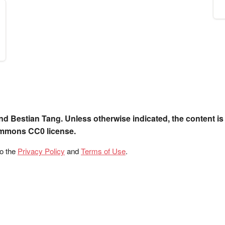
nd Bestian Tang. Unless otherwise indicated, the content is
ommons CC0 license.
to the
Privacy Policy
and
Terms of Use
.