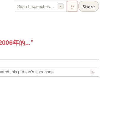
✨
Share
/
6年的..."
✨