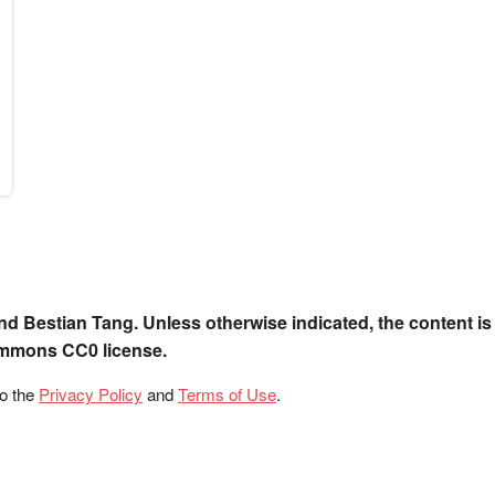
nd Bestian Tang. Unless otherwise indicated, the content is
ommons CC0 license.
to the
Privacy Policy
and
Terms of Use
.