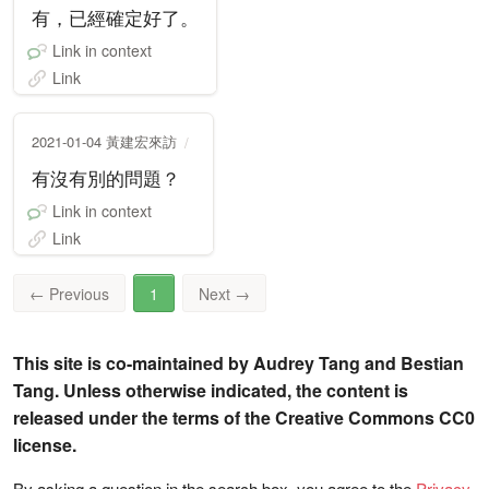
有，已經確定好了。
Link in context
Link
2021-01-04 黃建宏來訪
有沒有別的問題？
Link in context
Link
←
Previous
1
Next
→
This site is co-maintained by Audrey Tang and Bestian
Tang. Unless otherwise indicated, the content is
released under the terms of the Creative Commons CC0
license.
By asking a question in the search box, you agree to the
Privacy