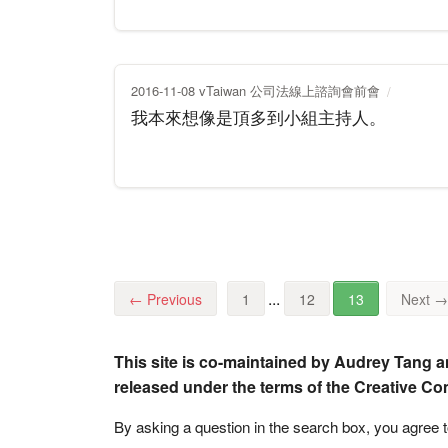
2016-11-08 vTaiwan 公司法線上諮詢會前會
我本來想像是頂多到小組主持人。
...
←
Previous
1
12
13
Next
→
This site is co-maintained by Audrey Tang a
released under the terms of the Creative C
By asking a question in the search box, you agree 