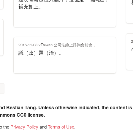
補充如上。
2016-11-08 vTaiwan 公司法線上諮詢會前會
議（政）題（治）。
nd Bestian Tang. Unless otherwise indicated, the content is
ommons CC0 license.
to the
Privacy Policy
and
Terms of Use
.