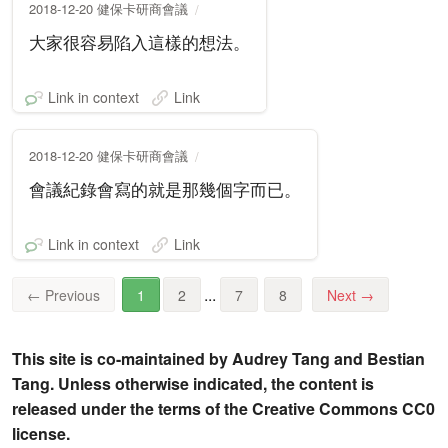
2018-12-20 健保卡研商會議
大家很容易陷入這樣的想法。
Link in context
Link
2018-12-20 健保卡研商會議
會議紀錄會寫的就是那幾個字而已。
Link in context
Link
...
←
Previous
1
2
7
8
Next
→
This site is co-maintained by Audrey Tang and Bestian
Tang. Unless otherwise indicated, the content is
released under the terms of the Creative Commons CC0
license.