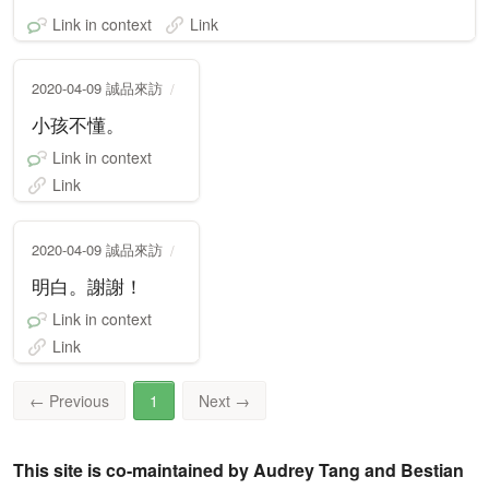
Link in context
Link
2020-04-09 誠品來訪
小孩不懂。
Link in context
Link
2020-04-09 誠品來訪
明白。謝謝！
Link in context
Link
←
Previous
1
Next
→
This site is co-maintained by Audrey Tang and Bestian