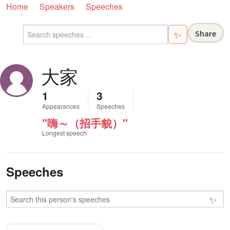
Home
Speakers
Speeches
Share
✨
大家
1
3
Appearances
Speeches
"嗨～（招手貌）"
Longest speech
Speeches
✨