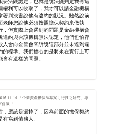
須要法院認定，也就是說法院判定我有這
個權利可以收取了，我才可以請金融機構
拿著判決書說他有違約的狀況。雖然說前
面老師您說他必須按照擔保契約來做執
行，但實際上會遇到的問題是金融機構會
說違約與否該機構無法認定，他們也怕存
款人會向金管會客訴說這部分並未達到違
約的標準。我們擔心的是將來在實行上可
能會有這樣的問題。
2016-11-14 「企業資產擔保法草案可行性之研究」專
家會議
對，應該是漏掉了，因為前面的擔保契約
是有寫到債務人。