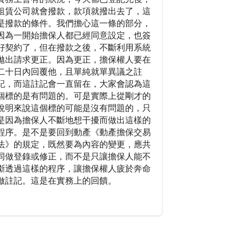
租賃公司就會撥款，款項就撥出去了，這
是撥款的條件。我們擔心這一條的部分，
因為一開始擔保人都已經同意設定，也簽
好契約了，但在撥款之後，不斷利用系統
拋出請求更正。因為更正，擔保權人要在
二十日內回覆他，且單純就單異議之註
記，而這註記會一直留在，大家會認為這
個標的是有問題的。可是實際上從剛才的
說明來說這個標的可能是沒有問題的，只
是因為擔保人不斷地想干擾而做出這樣的
程序。是不是要回到動產《動產擔保交易
法》的規定，既然要為內容的變更，應共
同做登錄或修正，而不是只讓擔保人能不
斷透過這樣的程序，讓擔保權人疲於奔命
做註記。這是在實務上的回饋。