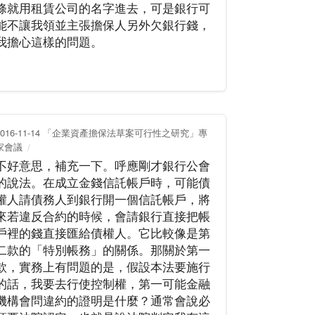
條就用租賃公司的名字進去，可是銀行可
能不讓我領並主張擔保人另外欠銀行錢，
我擔心這樣的問題。
2016-11-14 「企業資產擔保法草案可行性之研究」專
家會議
不好意思，補充一下。呼應剛才銀行公會
的說法。在成立金錢信託帳戶時，可能債
權人請債務人到銀行開一個信託帳戶，將
來若違反合約的時候，會請銀行直接把帳
戶裡的錢直接匯給債權人。它比較像是第
二款的「特別帳務」的關係。那關於第一
款，實務上有問題的是，假設本法要施行
的話，我要去行使控制權，第一可能金融
機構會問違約的證明是什麼？通常會說必