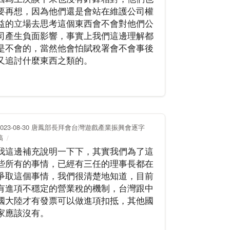
要再想，因為他們還是會站在維護公司權
益的立場去思考這個東西會不會對他們公
司產生負面影響，事實上我們這邊理解都
是不會的，當然他會怕賦稅署會不會事後
又追討什麼東西之類的。
2023-08-30 唐鳳部長拜會台灣遊戲產業振興會逐字
稿
我這邊補充說明一下下，其實我們為了這
些所有的事情，已經有三任的理事長都在
爭取這個事情，我們很清楚地知道，目前
有進項不穩定的營業稅的機制，台灣跟中
國大陸才有發票可以做進項扣抵，其他國
家應該沒有。