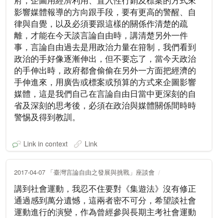
府，企圖用經濟利用、置入性行銷及標案的方式來
影響媒體報導的方向跟手段，要有更高的警醒、自
律與自覺，以及必須要跟這樣的關係作清楚的疏
離，才能在今天談言論自由時，講清楚另外一件
事，言論自由過去是用政治力量在箝制，我們看到
政治的手好像逐漸伸出，但不要忘了，當今天政治
的手伸出時，政府都會偷偷在另外一方面把經濟的
手伸進來，用廣告或標案或預算的方式來企圖影響
媒體，這是我們自己在言論自由日當中更深刻的自
省及深刻的思考後，必須在政治與媒體關係間時時
警惕及得到教訓。
Link in context
Link
2017-04-07 「臺灣言論自由之發展與挑戰」座談會
講到社會運動，我忍不住要對《集遊法》沒有修正
通過感到萬分遺憾，這兩者密不可分，希望談社會
運動進行的演變，作為曾經參與長期主考社會運動