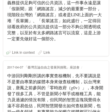
義務提供足夠可信的公共資訊，這一件事永遠是讓
「假新聞」跟「網路謠言」減少的最重要一部分，
現階段台灣的「網路謠言」或者是LINE上面的一大
堆「長輩圖」、「長輩謠言」如此盛行，一定得回
頭看政府的公共資訊提供這一部分不夠公開透明或
完整，以至於有太多網路謠言可以流竄，這是上游
一定要先做好這一個部分。
Link in context
Link
2017-04-07 「臺灣言論自由之發展與挑戰」座談會
中游回到剛剛所講的事實查核機制，先不要講說是
不是要由專業的媒體本身來做查核機制，以台灣來
說，唐鳳之前參與的「零時政府（g0v）」，本身開
發了很多工具，不管是新聞小幫手或種種工具，能
力及過濾的情況有限，但民間的智慧這塊我覺得永
遠不容易低估，民間智慧開發出如何查核新聞，包
括一些各領域，有專業能力的獨立媒體都可以做出