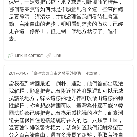
保守，一定要把它擋下來？或是朝野協商的時候，
哪個黨團無論如何就是不願意配合？這一些東西總
是要釐清、講清楚，才能處理當我們看待社會運
動、言論自由的進步，明明看到進步的做法，已經
走在這一條路上，但走到一個地方就停了、進不
去。
Link in context
Link
2017-04-07 「臺灣言論自由之發展與挑戰」座談會
當我看到韓國最近「倒朴」運動，他們首都出現法
院解釋，願意把青瓦台附近作為群眾運動可以示威
抗議的地方，韓國這樣的地方都可以做出這樣的彈
性解釋，你會想說韓國可以，臺灣為什麼不能？韓
國法院都已經把青瓦台為示威抗議的地方，而臺灣
還要僅保留住包括總統府在內的七、八類禁止區，
還要強制排除警方權力，就會知道我們距離希望百
分之百言論自由，還有多漫長的距離，爭取言論自