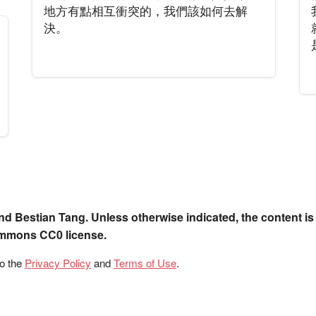
地方有點相互衝突的，我們該如何去解
決。
nd Bestian Tang. Unless otherwise indicated, the content is
ommons CC0 license.
to the
Privacy Policy
and
Terms of Use
.