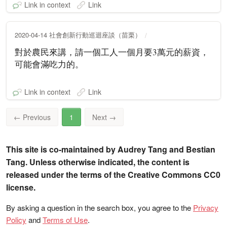
Link in context
Link
2020-04-14 社會創新行動巡迴座談（苗栗）
對於農民來講，請一個工人一個月要3萬元的薪資，
可能會滿吃力的。
Link in context
Link
←
Previous
1
Next
→
This site is co-maintained by Audrey Tang and Bestian
Tang. Unless otherwise indicated, the content is
released under the terms of the Creative Commons CC0
license.
By asking a question in the search box, you agree to the
Privacy
Policy
and
Terms of Use
.