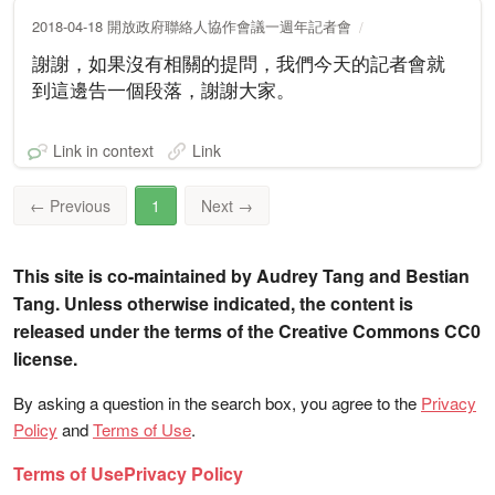
2018-04-18 開放政府聯絡人協作會議一週年記者會
謝謝，如果沒有相關的提問，我們今天的記者會就
到這邊告一個段落，謝謝大家。
Link in context
Link
←
Previous
1
Next
→
This site is co-maintained by Audrey Tang and Bestian
Tang. Unless otherwise indicated, the content is
released under the terms of the Creative Commons CC0
license.
By asking a question in the search box, you agree to the
Privacy
Policy
and
Terms of Use
.
Terms of Use
Privacy Policy