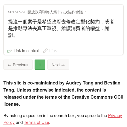
2017-09-20 開放政府聯絡人第十八次協作會議
提這一個案子是希望政府去修改定型化契約，或者
是推動專法去真正重視、維護消費者的權益，謝
謝。
Link in context
Link
←
Previous
1
Next
→
This site is co-maintained by Audrey Tang and Bestian
Tang. Unless otherwise indicated, the content is
released under the terms of the Creative Commons CC0
license.
By asking a question in the search box, you agree to the
Privacy
Policy
and
Terms of Use
.