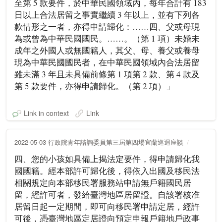
至第 5 款要件，於中華民國領域內，每年合計有 183
日以上合法居留之事實繼續 3 年以上，並有下列各
款情形之一者，亦得申請歸化：……四、父或母現
為或曾為中華民國國民。……。（第 1 項）未婚未
成年之外國人或無國籍人，其父、母、養父或養母
現為中華民國國民者，在中華民國領域內合法居留
雖未滿 3 年且未具備前條第 1 項第 2 款、第 4 款及
第 5 款要件，亦得申請歸化。（第 2 項）」
Link in context
Link
2022-05-03 行政院青年諮詢委員第三屆第四場宜蘭巡迴座談
四、您的小孩如具備上揭法定要件，得申請歸化我
國國籍。經本部許可歸化後，得依入出國及移民法
相關規定向本部移民署服務站申請無戶籍國民居
留，經許可者，發給臺灣地區居留證。自該署核准
居留日起一定期間，即可向移民署申請定居，經許
可後，憑臺灣地區定居證向預定申報戶籍地戶政事