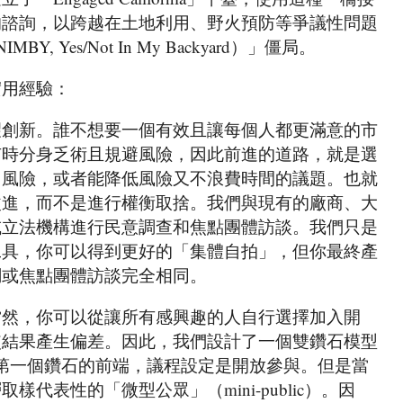
的諮詢，以跨越在土地利用、野火預防等爭議性問題
, Yes/Not In My Backyard）」僵局。
實用經驗：
望創新。誰不想要一個有效且讓每個人都更滿意的市
有時分身乏術且規避風險，因此前進的道路，就是選
加風險，或者能降低風險又不浪費時間的議題。也就
改進，而不是進行權衡取捨。我們與現有的廠商、大
或立法機構進行民意調查和焦點團體訪談。我們只是
工具，你可以得到更好的「集體自拍」，但你最終產
調或焦點團體訪談完全相同。
當然，你可以從讓所有感興趣的人自行選擇加入開
使結果產生偏差。因此，我們設計了一個雙鑽石模型
model）。第一個鑽石的前端，議程設定是開放參與。但是當
代表性的「微型公眾」（mini-public）。因