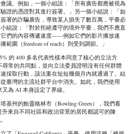
體會議。例如，一個小組說：「所有廣告都應被視為
可驗證的憑證對其進行簽署。」另一個小組說：「如
經簽署的詐騙廣告，導致某人損失了數百萬，平臺必
個小組說：「對於拒絕遵守的境外平臺，我們不應直
慢它們的內容傳遞速度——例如它們的影片播放速
（freedom of reach）則受到調節。」
5% 的 400 多名代表性樣本同意了核心的立法方
個不尋常的共同點，並向立法委員證明沒有任何群體
迅速採取行動，該法案在短短幾個月內就通過了。結
已從臺灣的主流社群平台中消失。如此，我們使用
又為 AI 本身設定了界線。
州的鮑靈格林市（Bowling Green），我們看
透過提升來自不同社區和政治背景的居民都認可的陳
訊。
Engaged California」平臺，使用這種「橋接