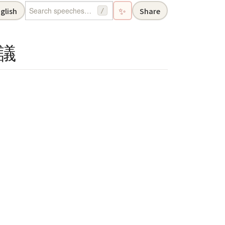
✨
glish
Share
/
會議