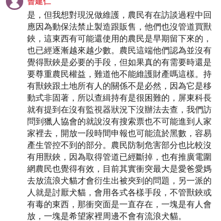
曾建仁
是，但我想對現況做維護，農民有在訪談過程中回
應因為動保法禁止製造跟販售，他們也沒管道買獸
鋏，這東西有可能還使用的農民是早期留下來的，
也已經逐漸越來越少數。農民這端他們認為並沒有
覺得獸鋏是必要的手段，但如果真的有需要時還是
要尊重農民權益，難道他不能維護財產嗎這樣。持
有獸鋏跟土地所有人的關係不是必然，因為它是移
動式非固著，所以查緝持有是很困難的，屏東科長
就有提到在沒有監視器狀況下沒辦法去查，我們訪
問到獵人協會的就說沒有搜索票也不可能進到人家
家裡去，開放一段時間申報也可能流於黑數，容易
產生管控不到的部分。農民防制危害部分也比較沒
有用獸鋏，因為取得管道已經斷掉，也有推廣電圍
網農民也覺得有效，目前其實衝突最大是愛爸愛媽
去放流浪犬貓才會衍生出被夾到的問題，另一派的
人就是討厭犬貓，會用各式各樣手段，不管獸鋏或
有毒的東西，那衝突面是一直存在，一塊是有人會
放，一塊是希望家裡周邊不會有流浪犬貓。