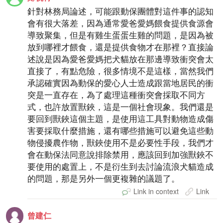
針對林務局論述，可能跟動保團體對這件事的認知
會有很大落差，因為通常愛爸愛媽餵食提供食源會
導致聚集，但是有雞生蛋蛋生雞的問題，是因為被
放到哪裡才餵食，還是提供食物才在那裡？直接論
述說是因為愛爸愛媽把犬貓放在那邊導致衝突會太
直接了，有點危險，很多情境不是這樣，當然我們
承認確實因為動保的愛心人士造成跟當地居民的衝
突是一直存在，為了處理這種衝突會採取不同方
式，也許放置獸鋏，這是一個社會現象。我們還是
要回到獸鋏這個主題，是使用這工具對動物造成傷
害要採取什麼措施，還有哪些措施可以避免這些動
物侵擾農作物，獸鋏使用不是必要性手段，我們才
會在動保法同意說排除禁用，應該回到加強獸鋏不
要使用的處置上，不是衍生到去討論流浪犬貓造成
的問題，那是另外一個更複雜的議題了。
Link in context
Link
曾建仁