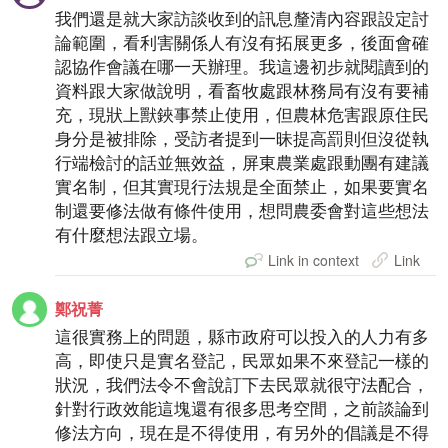
我們還是就大家訪談收到的訊息釐清內容跟設定討
論範圍，看利害關係人有沒有拓展更多，後面會確
認協作會議在哪一天辦理。我這邊初步就閱讀到的
資料跟大家做說明，看畜牧處跟林務局有沒有要補
充，現狀上獸鋏事禁止使用，但農林危害跟原住民
身分是被排除，受訪者提到一昧提高罰則但沒從執
行端檢討的話並無效益，屏東農業處跟動團有建議
實名制，但其實現行法規是全面禁止，如果要實名
制還要修法做有條件使用，想問農委會對這些想法
有什麼想法跟立場。
Link in context
Link
鄭祝菁
這很實務上的問題，縣市政府可以投入的人力有多
高，即使只是實名登記，民眾如果不來登記一樣的
狀況，我們法令不會說訂下去民眾就很守法配合，
針對行政效能這塊還有很多思考空間，之前談論到
修法方向，現在是不得使用，有另外的倡議是不得