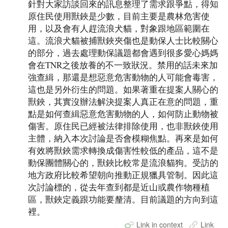
針對大家訪談回來的訊息整理了需求跟爭點，得知
原住民使用獸鋏是少數，目前主要是農林危害使
用，以及會有人趕流浪犬貓，對象跟地區範圍在
這。流浪犬貓被捕獸鋏夾傷也是動保人士比較關心
的部分，過去處理動保議題都會遇到很多愛心媽媽
會在TNR之後放養的不一致狀況。禁用的話未來加
強查緝，那還是想惡意危害動物的人可能會毒害，
這也是另外衍生的問題。如果著重在提案人關心的
獸鋏，其實沒辦法解決提案人真正在意的問題，重
點是如何查緝惡意危害動物的人，如何防止動物被
傷害。原住民已經被法律排除使用，也非獸鋏使用
主體，納入本次討論是否會模糊焦點。再來是如何
有效將獸鋏需求轉換成傷害性較低的產品，這不是
動保團體關心的，獸鋏比較常是流浪貓狗。受訪的
地方政府比較希望朝向推動正規獵具管制。因此這
次討論標的，從去年查到都是近山或農作物種植
區，獸鋏定義跟功能要釐清。目前議題的方向到這
裡。
Link in context
Link