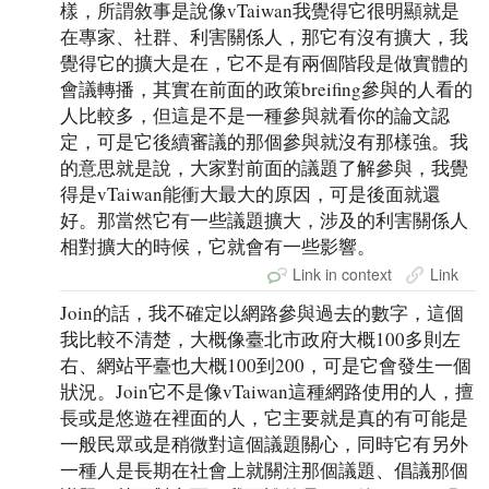
樣，所謂敘事是說像vTaiwan我覺得它很明顯就是
在專家、社群、利害關係人，那它有沒有擴大，我
覺得它的擴大是在，它不是有兩個階段是做實體的
會議轉播，其實在前面的政策breifing參與的人看的
人比較多，但這是不是一種參與就看你的論文認
定，可是它後續審議的那個參與就沒有那樣強。我
的意思就是說，大家對前面的議題了解參與，我覺
得是vTaiwan能衝大最大的原因，可是後面就還
好。那當然它有一些議題擴大，涉及的利害關係人
相對擴大的時候，它就會有一些影響。
Link in context
Link
Join的話，我不確定以網路參與過去的數字，這個
我比較不清楚，大概像臺北市政府大概100多則左
右、網站平臺也大概100到200，可是它會發生一個
狀況。Join它不是像vTaiwan這種網路使用的人，擅
長或是悠遊在裡面的人，它主要就是真的有可能是
一般民眾或是稍微對這個議題關心，同時它有另外
一種人是長期在社會上就關注那個議題、倡議那個