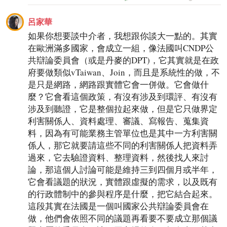
呂家華
如果你想要談中介者，我想跟你談大一點的。其實
在歐洲滿多國家，會成立一組，像法國叫CNDP公
共辯論委員會（或是丹麥的DPT)，它其實就是在政
府要做類似vTaiwan、Join，而且是系統性的做，不
是只是網路，網路跟實體它會一併做。它會做什
麼？它會看這個政策，有沒有涉及到環評、有沒有
涉及到聽證，它是整個拉起來做，但是它只做界定
利害關係人、資料處理、審議、寫報告、蒐集資
料，因為有可能業務主管單位也是其中一方利害關
係人，那它就要請這些不同的利害關係人把資料弄
過來，它去驗證資料、整理資料，然後找人來討
論，那這個人討論可能是維持三到四個月或半年，
它會看議題的狀況，實體跟虛擬的需求，以及既有
的行政體制中的參與程序是什麼，把它結合起來。
這段其實在法國是一個叫國家公共辯論委員會在
做，他們會依照不同的議題再看要不要成立那個議