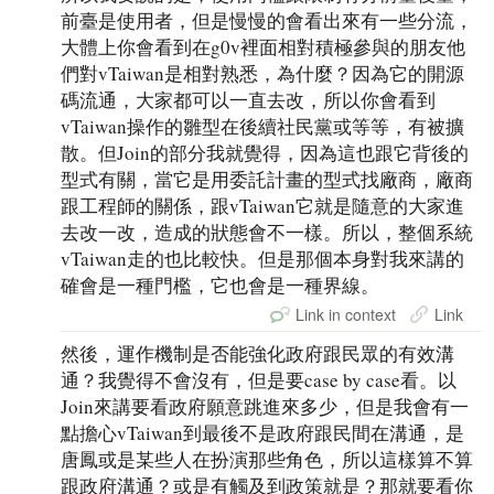
前臺是使用者，但是慢慢的會看出來有一些分流，
大體上你會看到在g0v裡面相對積極參與的朋友他
們對vTaiwan是相對熟悉，為什麼？因為它的開源
碼流通，大家都可以一直去改，所以你會看到
vTaiwan操作的雛型在後續社民黨或等等，有被擴
散。但Join的部分我就覺得，因為這也跟它背後的
型式有關，當它是用委託計畫的型式找廠商，廠商
跟工程師的關係，跟vTaiwan它就是隨意的大家進
去改一改，造成的狀態會不一樣。所以，整個系統
vTaiwan走的也比較快。但是那個本身對我來講的
確會是一種門檻，它也會是一種界線。
Link in context
Link
然後，運作機制是否能強化政府跟民眾的有效溝
通？我覺得不會沒有，但是要case by case看。以
Join來講要看政府願意跳進來多少，但是我會有一
點擔心vTaiwan到最後不是政府跟民間在溝通，是
唐鳳或是某些人在扮演那些角色，所以這樣算不算
跟政府溝通？或是有觸及到政策就是？那就要看你