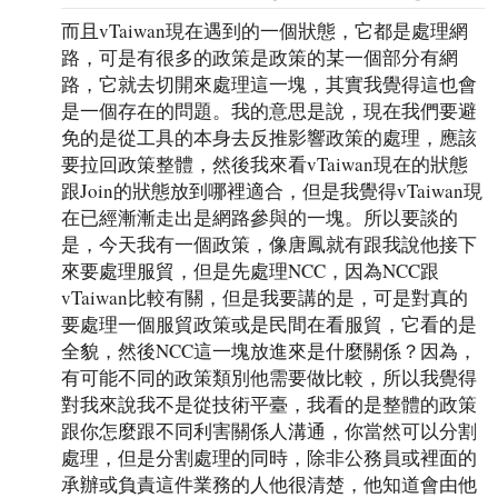
而且vTaiwan現在遇到的一個狀態，它都是處理網
路，可是有很多的政策是政策的某一個部分有網
路，它就去切開來處理這一塊，其實我覺得這也會
是一個存在的問題。我的意思是說，現在我們要避
免的是從工具的本身去反推影響政策的處理，應該
要拉回政策整體，然後我來看vTaiwan現在的狀態
跟Join的狀態放到哪裡適合，但是我覺得vTaiwan現
在已經漸漸走出是網路參與的一塊。所以要談的
是，今天我有一個政策，像唐鳳就有跟我說他接下
來要處理服貿，但是先處理NCC，因為NCC跟
vTaiwan比較有關，但是我要講的是，可是對真的
要處理一個服貿政策或是民間在看服貿，它看的是
全貌，然後NCC這一塊放進來是什麼關係？因為，
有可能不同的政策類別他需要做比較，所以我覺得
對我來說我不是從技術平臺，我看的是整體的政策
跟你怎麼跟不同利害關係人溝通，你當然可以分割
處理，但是分割處理的同時，除非公務員或裡面的
承辦或負責這件業務的人他很清楚，他知道會由他