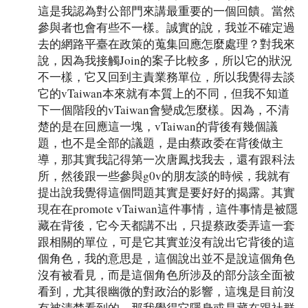
這是我認為對公部門來講最重要的一個回饋。當然
參與者也會有些不一樣。誠實的說，我並不確定過
去的網路平臺在政策的蒐集回應怎麼處理？對我來
說，因為我接觸Join的案子比較多，所以它的狀況
不一樣，它又回到主責業務單位，所以我覺得去談
它的vTaiwan本來就有本質上的不同，但我不知道
下一個階段的vTaiwan會變成怎麼樣。因為，不清
楚的是在回應這一塊，vTaiwan的背後有幾個議
題，也不是全部的議題，是由蔡政委在背後做主
導，那其實我記得第一次唐鳳找我去，還有跟科法
所，然後跟一些參與g0v的朋友談的時候，我就有
提出說我覺得這個問題其實是要好好的揭露。其實
現在在promote vTaiwan這件事情，這件事情是被隱
藏在背後，它今天都講不出，只提蔡政委弄這一套
跟相關的單位，可是它其實並沒有說出它背後的這
個角色，我的意思是，這個說出並不是說這個角色
沒有被看見，而是這個角色所涉及的部分該全面被
看到，尤其很幽微的對政治的影響，這塊是目前沒
有被清楚看到的。那我覺得它隱身或是藏在跟社群