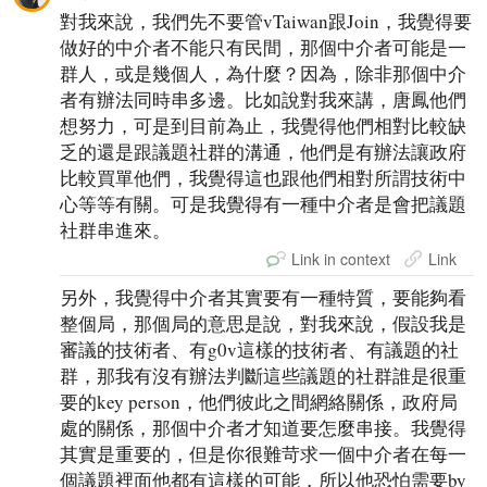
對我來說，我們先不要管vTaiwan跟Join，我覺得要
做好的中介者不能只有民間，那個中介者可能是一
群人，或是幾個人，為什麼？因為，除非那個中介
者有辦法同時串多邊。比如說對我來講，唐鳳他們
想努力，可是到目前為止，我覺得他們相對比較缺
乏的還是跟議題社群的溝通，他們是有辦法讓政府
比較買單他們，我覺得這也跟他們相對所謂技術中
心等等有關。可是我覺得有一種中介者是會把議題
社群串進來。
Link in context
Link
另外，我覺得中介者其實要有一種特質，要能夠看
整個局，那個局的意思是說，對我來說，假設我是
審議的技術者、有g0v這樣的技術者、有議題的社
群，那我有沒有辦法判斷這些議題的社群誰是很重
要的key person，他們彼此之間網絡關係，政府局
處的關係，那個中介者才知道要怎麼串接。我覺得
其實是重要的，但是你很難苛求一個中介者在每一
個議題裡面他都有這樣的可能，所以他恐怕需要by