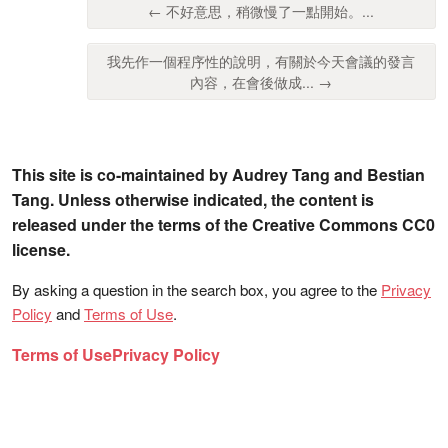
← 不好意思，稍微慢了一點開始。...
我先作一個程序性的說明，有關於今天會議的發言
內容，在會後做成... →
This site is co-maintained by Audrey Tang and Bestian
Tang. Unless otherwise indicated, the content is
released under the terms of the Creative Commons CC0
license.
By asking a question in the search box, you agree to the
Privacy
Policy
and
Terms of Use
.
Terms of Use
Privacy Policy