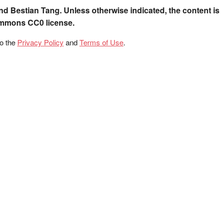
nd Bestian Tang. Unless otherwise indicated, the content is
ommons CC0 license.
to the
Privacy Policy
and
Terms of Use
.