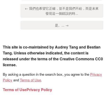
← 我們也希望它正確，並不是我們不給，而是未來
發現這一個錯誤的時...
是。... →
This site is co-maintained by Audrey Tang and Bestian
Tang. Unless otherwise indicated, the content is
released under the terms of the Creative Commons CC0
license.
By asking a question in the search box, you agree to the
Privacy
Policy
and
Terms of Use
.
Terms of Use
Privacy Policy