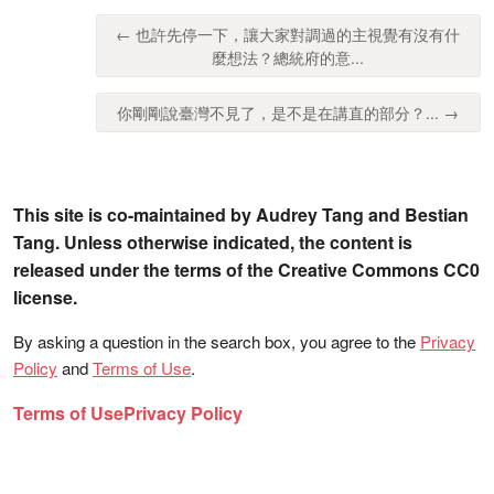
← 也許先停一下，讓大家對調過的主視覺有沒有什
麼想法？總統府的意...
你剛剛說臺灣不見了，是不是在講直的部分？... →
This site is co-maintained by Audrey Tang and Bestian
Tang. Unless otherwise indicated, the content is
released under the terms of the Creative Commons CC0
license.
By asking a question in the search box, you agree to the
Privacy
Policy
and
Terms of Use
.
Terms of Use
Privacy Policy