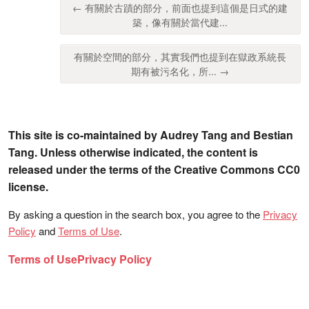
← 有關於古蹟的部分，前面也提到這個是日式的建
築，像有關於當代建...
有關於空間的部分，其實我們也提到在獄政系統長
期有被污名化，所... →
This site is co-maintained by Audrey Tang and Bestian
Tang. Unless otherwise indicated, the content is
released under the terms of the Creative Commons CC0
license.
By asking a question in the search box, you agree to the
Privacy
Policy
and
Terms of Use
.
Terms of Use
Privacy Policy