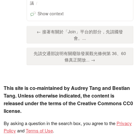
議
Show context
← 接著有關於「Join」平台的部分，先請國發
會。...
先請交通部說明有關廢除發展觀光條例第 36、60
條真正開放... →
This site is co-maintained by Audrey Tang and Bestian
Tang. Unless otherwise indicated, the content is
released under the terms of the Creative Commons CC0
license.
By asking a question in the search box, you agree to the
Privacy
Policy
and
Terms of Use
.