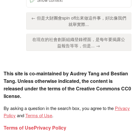
← 但是大財團會spin off出來做這件事，好比像我們
就舉實際...
在現在的社會創新組織登錄裡面，是每年要揭露公
益報告等等，但是... →
This site is co-maintained by Audrey Tang and Bestian
Tang. Unless otherwise indicated, the content is
released under the terms of the Creative Commons CC0
license.
By asking a question in the search box, you agree to the
Privacy
Policy
and
Terms of Use
.
Terms of Use
Privacy Policy