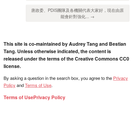
唐政委、PDIS團隊及各機關代表大家好，現在由原
能會針對強化... →
This site is co-maintained by Audrey Tang and Bestian
Tang. Unless otherwise indicated, the content is
released under the terms of the Creative Commons CC0
license.
By asking a question in the search box, you agree to the
Privacy
Policy
and
Terms of Use
.
Terms of Use
Privacy Policy