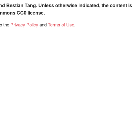
nd Bestian Tang. Unless otherwise indicated, the content is
ommons CC0 license.
to the
Privacy Policy
and
Terms of Use
.