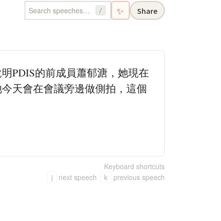
✨
Share
/
明PDIS的前成員蕭郁溏，她現在
她今天會在會議旁邊做側拍，這個
Keyboard shortcuts
j
next speech
k
previous speech