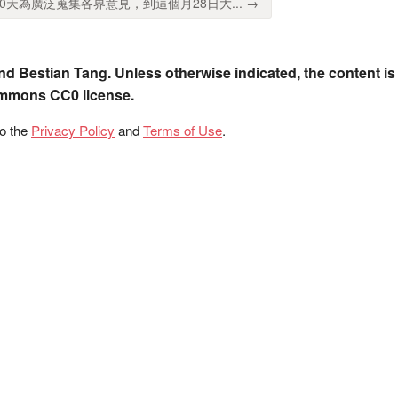
0天為廣泛蒐集各界意見，到這個月28日大... →
nd Bestian Tang. Unless otherwise indicated, the content is
ommons CC0 license.
to the
Privacy Policy
and
Terms of Use
.