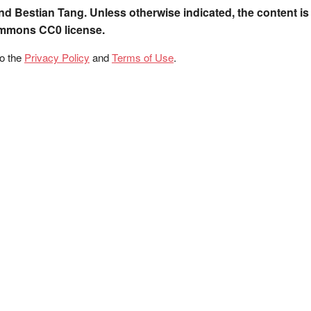
nd Bestian Tang. Unless otherwise indicated, the content is
ommons CC0 license.
to the
Privacy Policy
and
Terms of Use
.