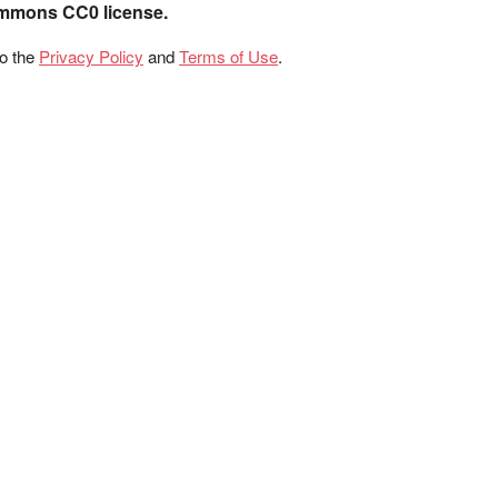
ommons CC0 license.
to the
Privacy Policy
and
Terms of Use
.