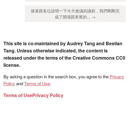
接著跟各位說明一下今天會議的議程，我們剛剛完
成了開場跟來賓的... →
This site is co-maintained by Audrey Tang and Bestian
Tang. Unless otherwise indicated, the content is
released under the terms of the Creative Commons CC0
license.
By asking a question in the search box, you agree to the
Privacy
Policy
and
Terms of Use
.
Terms of Use
Privacy Policy