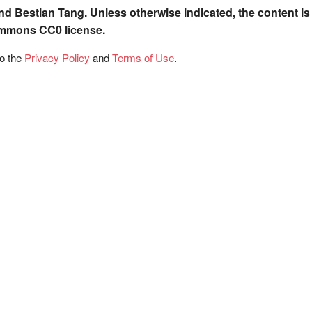
nd Bestian Tang. Unless otherwise indicated, the content is
ommons CC0 license.
to the
Privacy Policy
and
Terms of Use
.