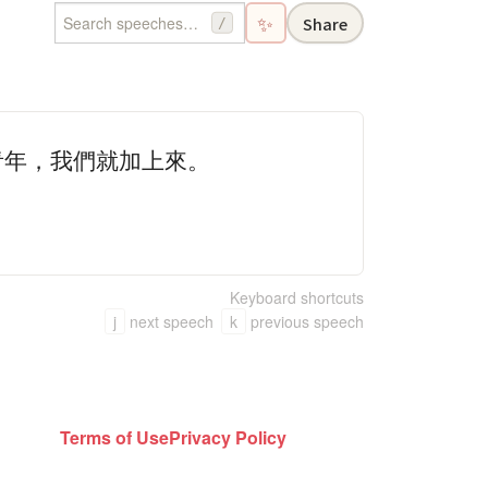
✨
Share
/
青年，我們就加上來。
Keyboard shortcuts
j
next speech
k
previous speech
Terms of Use
Privacy Policy