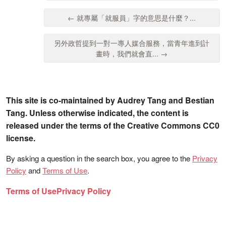
← 就專屬「就服員」字的意思是什麼？...
另外政哲提到一對一專人媒合服務，當青年進到計
畫時，我們就會直... →
This site is co-maintained by Audrey Tang and Bestian
Tang. Unless otherwise indicated, the content is
released under the terms of the Creative Commons CC0
license.
By asking a question in the search box, you agree to the
Privacy
Policy
and
Terms of Use
.
Terms of Use
Privacy Policy