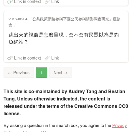
Link in context
Link
2016-02-04 「公共政策網路參與平臺公民參與情形調查研究」座談
會
跳出來的視窗是怎麼呈現，會不會有民眾以為是釣
魚網站？
Link in context
Link
←
Previous
1
Next
→
This site is co-maintained by Audrey Tang and Bestian
Tang. Unless otherwise indicated, the content is
released under the terms of the Creative Commons CC0
license.
By asking a question in the search box, you agree to the
Privacy