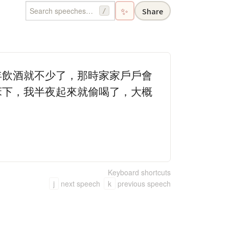
✨
Share
/
年飲酒就不少了，那時家家戶戶會
床下，我半夜起來就偷喝了，大概
Keyboard shortcuts
j
next speech
k
previous speech