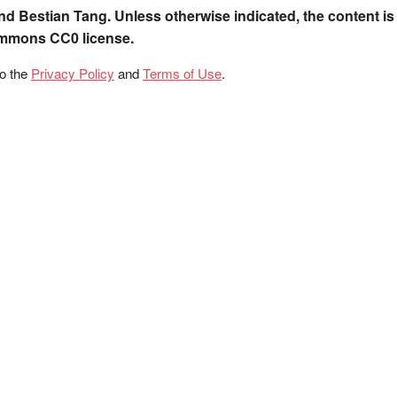
nd Bestian Tang. Unless otherwise indicated, the content is
ommons CC0 license.
to the
Privacy Policy
and
Terms of Use
.