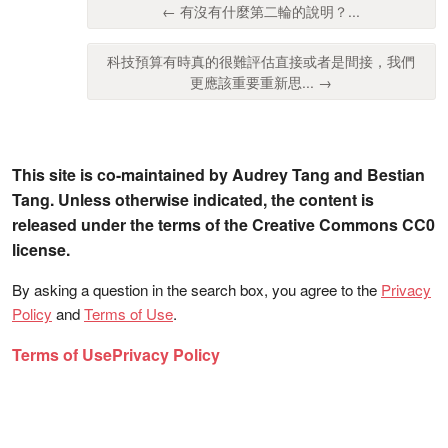
← 有沒有什麼第二輪的說明？...
科技預算有時真的很難評估直接或者是間接，我們
更應該重要重新思... →
This site is co-maintained by Audrey Tang and Bestian
Tang. Unless otherwise indicated, the content is
released under the terms of the Creative Commons CC0
license.
By asking a question in the search box, you agree to the
Privacy
Policy
and
Terms of Use
.
Terms of Use
Privacy Policy