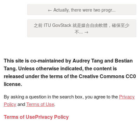
← Actually, there were two progr...
之前 ITU GovStack 就是媒合自由軟體，確保至少
不... →
This site is co-maintained by Audrey Tang and Bestian
Tang. Unless otherwise indicated, the content is
released under the terms of the Creative Commons CC0
license.
By asking a question in the search box, you agree to the
Privacy
Policy
and
Terms of Use
.
Terms of Use
Privacy Policy