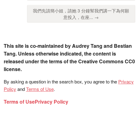
我們先請簡小姐，請她 3 分鐘幫我們講一下為何願
意投入，在座... →
This site is co-maintained by Audrey Tang and Bestian
Tang. Unless otherwise indicated, the content is
released under the terms of the Creative Commons CC0
license.
By asking a question in the search box, you agree to the
Privacy
Policy
and
Terms of Use
.
Terms of Use
Privacy Policy