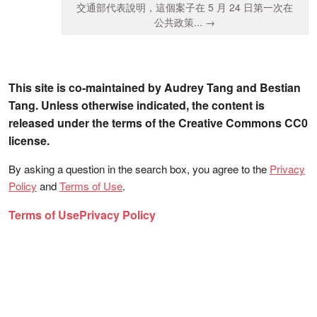
交通部代表說明，這個案子在 5 月 24 日第一次在
公共政策... →
This site is co-maintained by Audrey Tang and Bestian
Tang. Unless otherwise indicated, the content is
released under the terms of the Creative Commons CC0
license.
By asking a question in the search box, you agree to the
Privacy
Policy
and
Terms of Use
.
Terms of Use
Privacy Policy