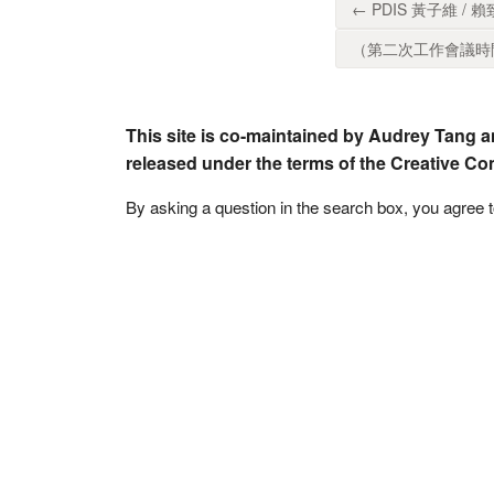
← PDIS 黃子維 / 
（第二次工作會議時間：20
This site is co-maintained by Audrey Tang a
released under the terms of the Creative C
By asking a question in the search box, you agree 