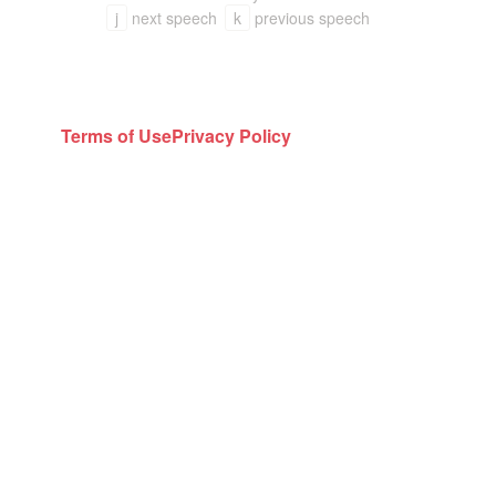
j
next speech
k
previous speech
Terms of Use
Privacy Policy