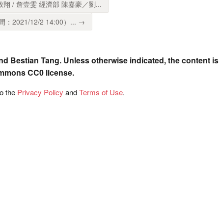
賴致翔 / 詹壹雯 經濟部 陳嘉豪／劉...
21/12/2 14:00）... →
nd Bestian Tang. Unless otherwise indicated, the content is
ommons CC0 license.
to the
Privacy Policy
and
Terms of Use
.